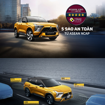
PHỤ KIỆN HỢP TÁC BÊN THỨ 3
ĐẶC QUYỀN HỘI VIÊN