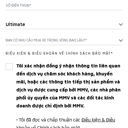
SỐ ĐIỆN THOẠI*
Ultimate
BẠN CÓ NHU CẦU MUA XE TRONG VÒNG BAO LÂU?*
ĐIỀU KIỆN & ĐIỀU KHOẢN VỀ CHÍNH SÁCH BẢO MẬT*
Tôi xác nhận đồng ý nhận thông tin liên quan
đến dịch vụ chăm sóc khách hàng, khuyến
mãi, hoặc các thông tin tiếp thị sản phẩm và
dịch vụ được cung cấp bởi MMV, các nhà phân
phối ủy quyền của MMV và các đối tác kinh
doanh được chỉ định bởi MMV.
• Tôi đã đọc và chấp thuận các
Điều kiện & Điều
khoản
về
Chính sách bảo mật
.