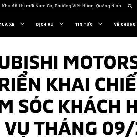
Khu đô thị mới Nam Ga, Phường Việt Hưng, Quảng Ninh
MUA XE
DỊCH VỤ
TIN TỨC
VỀ CHÚNG 
UBISHI MOTORS
RIỂN KHAI CHIẾ
M SÓC KHÁCH 
 VỤ THÁNG 09