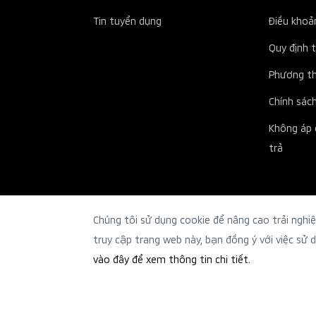
Tin tuyển dụng
Điều khoản
Quy định 
Phương th
Chính sác
Không áp 
trả
Chúng tôi sử dụng cookie để nâng cao trải nghi
truy cập trang web này, bạn đồng ý với việc sử 
vào đây để xem thông tin chi tiết.
Chính sách bảo mật