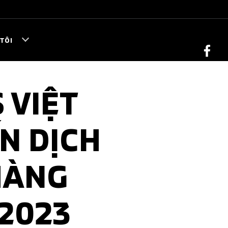
TÔI
 VIỆT
N DỊCH
HÀNG
/2023