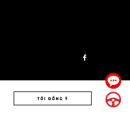
TÔI ĐỒNG Ý
otors Corporation 2022. Mọi quyền được bảo lưu.